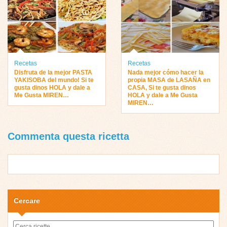
Recetas
Recetas
Disfruta de la mejor PASTA
Nada mejor cómo hacer la
YAKISOBA del mundo! Si te
propia MASA de LASAÑA en
gusta dinos HOLA y dale a
CASA, Si te gusta dinos
Me Gusta MIREN…
HOLA y dale a Me Gusta
MIREN…
Commenta questa ricetta
Cercare