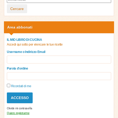
Cercare
Area abbonati
IL MIO LIBRO DI CUCINA
Accedi qui sotto per elencare le tue ricette
Username o Indirizzo Email
Parola d'ordine
Ricordati di me
Olvide mi contraseña
Quiero registrarme