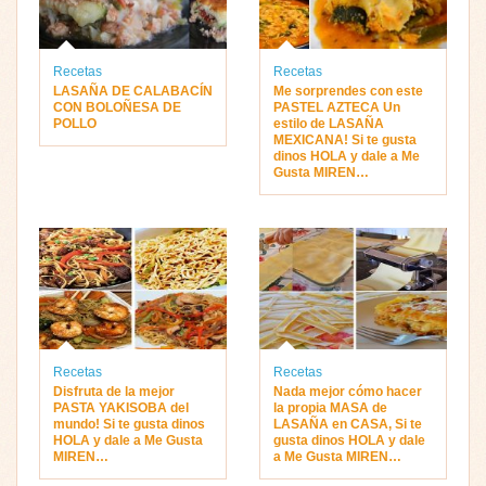
Recetas
Recetas
LASAÑA DE CALABACÍN
Me sorprendes con este
CON BOLOÑESA DE
PASTEL AZTECA Un
POLLO
estilo de LASAÑA
MEXICANA! Si te gusta
dinos HOLA y dale a Me
Gusta MIREN…
Recetas
Recetas
Disfruta de la mejor
Nada mejor cómo hacer
PASTA YAKISOBA del
la propia MASA de
mundo! Si te gusta dinos
LASAÑA en CASA, Si te
HOLA y dale a Me Gusta
gusta dinos HOLA y dale
MIREN…
a Me Gusta MIREN…