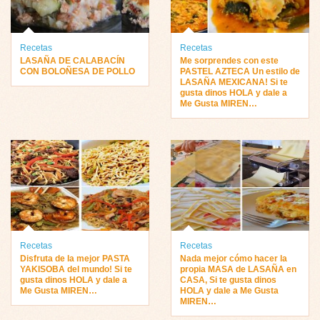
Recetas
Recetas
LASAÑA DE CALABACÍN
Me sorprendes con este
CON BOLOÑESA DE POLLO
PASTEL AZTECA Un estilo de
LASAÑA MEXICANA! Si te
gusta dinos HOLA y dale a
Me Gusta MIREN…
Recetas
Recetas
Disfruta de la mejor PASTA
Nada mejor cómo hacer la
YAKISOBA del mundo! Si te
propia MASA de LASAÑA en
gusta dinos HOLA y dale a
CASA, Si te gusta dinos
Me Gusta MIREN…
HOLA y dale a Me Gusta
MIREN…