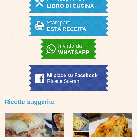
LIBRO DI CUCINA
Stampare
ESTA RECEITA
Inviato da
WHATSAPP
Mi piace su Facebook
Ricette Sovrani
Ricette suggerite