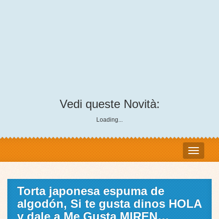
Vedi queste Novità:
Loading...
Torta japonesa espuma de
algodón, Si te gusta dinos HOLA
y dale a Me Gusta MIREN…