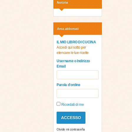
Notizia
Area abbonati
IL MIO LIBRO DI CUCINA
Accedi qui sotto per
elencare le tue ricette
Username o Indirizzo
Email
Parola d'ordine
Ricordati di me
Olvide mi contraseña