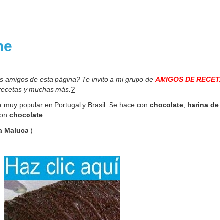
one
os amigos de esta página? Te invito a mi grupo de
AMIGOS DE RECET
 recetas y muchas más.
?
a muy popular en Portugal y Brasil. Se hace con
chocolate
,
harina de 
con
chocolate
…
a Maluca
)