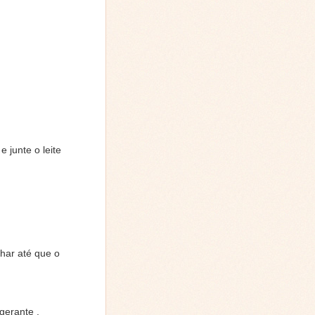
 junte o leite
har até que o
gerante .