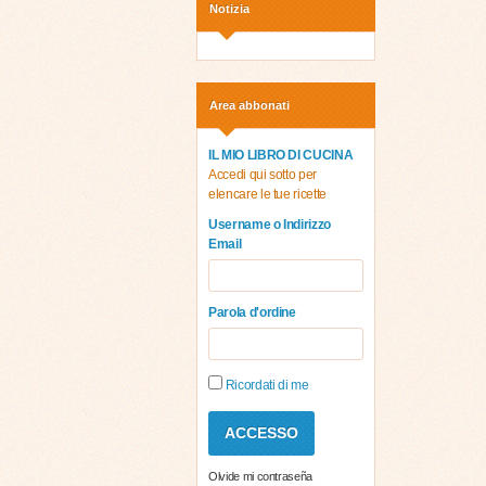
Notizia
Area abbonati
IL MIO LIBRO DI CUCINA
Accedi qui sotto per
elencare le tue ricette
Username o Indirizzo
Email
Parola d'ordine
Ricordati di me
Olvide mi contraseña