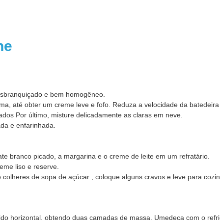
one
 esbranquiçado e bem homogêneo.
, até obter um creme leve e fofo. Reduza a velocidade da batedeira e
rados Por último, misture delicadamente as claras em neve.
da e enfarinhada.
te branco picado, a margarina e o creme de leite em um refratário.
eme liso e reserve.
 colheres de sopa de açúcar , coloque alguns cravos e leve para cozin
ntido horizontal, obtendo duas camadas de massa. Umedeça com o refri