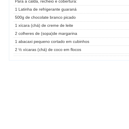
Para a calda, recheio e cobertura:
1 Latinha de refrigerante guaraná
500g de chocolate branco picado
1 xícara (chá) de creme de leite
2 colheres de (sopa)de margarina
1 abacaxi pequeno cortado em cubinhos
2 ½ xícaras (chá) de coco em flocos