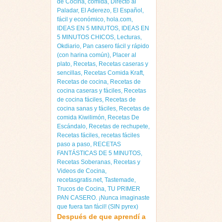
de Cocina
,
comida
,
Directo al
Paladar
,
El Aderezo
,
El Español
,
fácil y económico
,
hola.com
,
IDEAS EN 5 MINUTOS
,
IDEAS EN
5 MINUTOS CHICOS
,
Lecturas
,
Okdiario
,
Pan casero fácil y rápido
(con harina común)
,
Placer al
plato
,
Recetas
,
Recetas caseras y
sencillas
,
Recetas Comida Kraft
,
Recetas de cocina
,
Recetas de
cocina caseras y fáciles
,
Recetas
de cocina fáciles
,
Recetas de
cocina sanas y fáciles
,
Recetas de
comida Kiwilimón
,
Recetas De
Escándalo
,
Recetas de rechupete
,
Recetas fáciles
,
recetas fáciles
paso a paso
,
RECETAS
FANTÁSTICAS DE 5 MINUTOS
,
Recetas Soberanas
,
Recetas y
Videos de Cocina
,
recetasgratis.net
,
Tastemade
,
Trucos de Cocina
,
TU PRIMER
PAN CASERO. ¡Nunca imaginaste
que fuera tan fácil! (SIN pyrex)
Después de que aprendí a