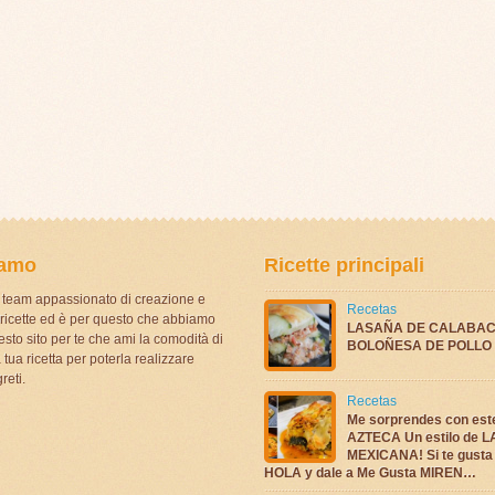
iamo
Ricette principali
team appassionato di creazione e
Recetas
i ricette ed è per questo che abbiamo
LASAÑA DE CALABAC
sto sito per te che ami la comodità di
BOLOÑESA DE POLLO
 tua ricetta per poterla realizzare
reti.
Recetas
Me sorprendes con es
AZTECA Un estilo de 
MEXICANA! Si te gusta
HOLA y dale a Me Gusta MIREN…