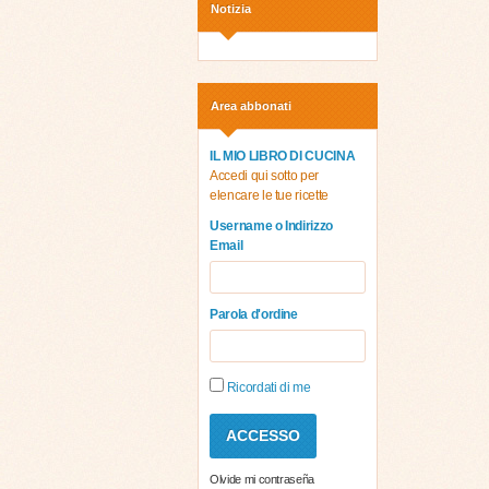
Notizia
Area abbonati
IL MIO LIBRO DI CUCINA
Accedi qui sotto per
elencare le tue ricette
Username o Indirizzo
Email
Parola d'ordine
Ricordati di me
Olvide mi contraseña