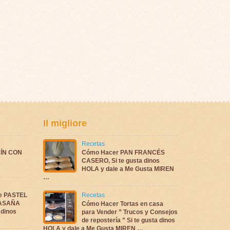
Il migliore
Recetas
ÍN CON
Cómo Hacer PAN FRANCÉS
CASERO, Si te gusta dinos
HOLA y dale a Me Gusta MIREN
…
te PASTEL
Recetas
LASAÑA
Cómo Hacer Tortas en casa
 dinos
para Vender ” Trucos y Consejos
de repostería ” Si te gusta dinos
HOLA y dale a Me Gusta MIREN …