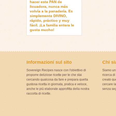
hacer este PAN de
licuadora, nunca más
volvía a la panadería. Es
simplemente DIVINO,
rápido, práctico y muy
fácil. ¡La familia entera le
gusta mucho!
Informazioni sul sito
Chi s
Sovereign Recipes nasce con l'obiettivo di
Siamo un 
proporre deliziose ricette per te che stai
ricerca d
cercando qualcosa da fare e prepara quella
creato que
gustosa ricetta in giornata, pratica e veloce,
cercare la
anche le più elaborate approfitta della nostra
senza seg
raccolta di ricette.