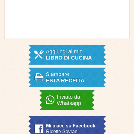
Aggiungi al mio
LIBRO DI CUCINA
Stampare
ESTA RECEITA
Inviato da
Whatsapp
Mi piace su Facebook
Ricette Sovrani