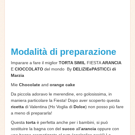
Modalità di preparazione
Imparare a fare il miglior
TORTA SIMIL
FIESTA
ARANCIA
E
CIOCCOLATO
del mondo By
DELIZIEePASTICCi di
Marzia
Mie
Chocolate
and
orange cake
Da piccola adoravo le merendine, ero golosissima, in
maniera particolare la Fiesta! Dopo aver scoperto questa
ricetta
di Valentina (Ho Voglia di
Dolce
) non posso più fare
a meno di prepararla!
Questa
torta
è perfetta anche per i bambini, si può
sostituire la bagna con del
succo
all’
arancia
oppure con
una bagna aromatizzata al rum (analcolica però!) La