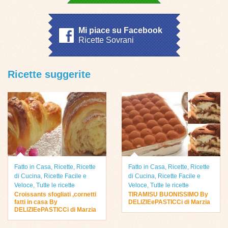
Mi piace su Facebook
Ricette Sovrani
Ricette suggerite
Fatto in Casa
,
Ricette
,
Ricette
Fatto in Casa
,
Ricette
,
Ricette
di Cucina
,
Ricette Facile e
di Cucina
,
Ricette Facile e
Veloce
,
Tutte le ricette
Veloce
,
Tutte le ricette
Croissants sfogliati ,cornetti
TIRAMISU BUONISSIMO By
fatti in casa By
DELIZIEePASTICCi di Marzia
DELIZIEePASTICCi di Marzia