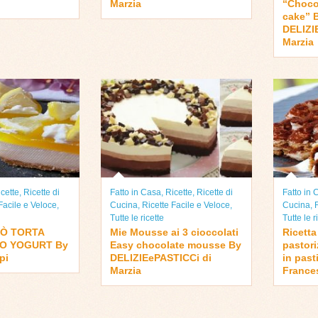
Marzia
“Choco
cake” 
DELIZI
Marzia
cette
,
Ricette di
Fatto in Casa
,
Ricette
,
Ricette di
Fatto in
Facile e Veloce
,
Cucina
,
Ricette Facile e Veloce
,
Cucina
,
Tutte le ricette
Tutte le r
RÒ TORTA
Mie Mousse ai 3 cioccolati
Ricetta
O YOGURT By
Easy chocolate mousse By
pastor
pi
DELIZIEePASTICCi di
in past
Marzia
France