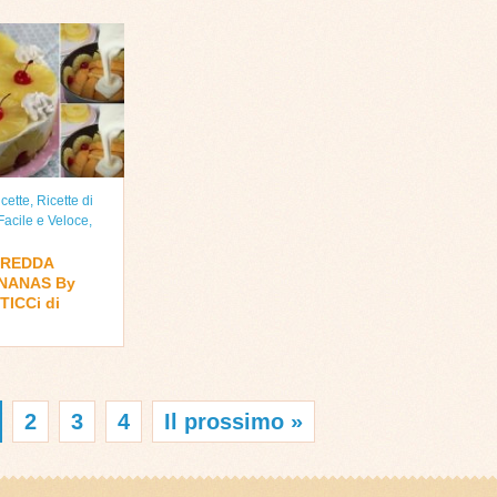
cette
,
Ricette di
Facile e Veloce
,
FREDDA
NANAS By
TICCi di
2
3
4
Il prossimo »