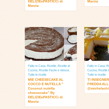
DELIZIEePASTICCi di
Marzia
Marzia
Fatto in Casa
,
Ricette
,
Ricette di
Fatto in Casa
,
Ri
Cucina
,
Ricette Facile e Veloce
,
Cucina
,
Ricette 
Tutte le ricette
Tutte le ricette
MIE CHEESECAKE AL
TI INSEGNE
COCCO E NUTELLA ”
FREDDA ALL
Coconut nutella
@michelachi
cheesecake” By
DELIZIEePASTICCi di
Marzia