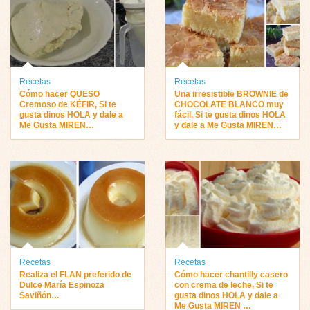
Recetas
Recetas
Cómo hacer QUESO
Una irresistible BROWNIE de
Cremoso de KÉFIR, Si te
CHOCOLATE BLANCO muy
gusta dinos HOLA y dale a
fácil, Si te gusta dinos HOLA
Me Gusta MIREN…
y dale a Me Gusta MIREN…
Recetas
Recetas
Realiza el FLAN preferido de
Cómo hacer chantilly casero
Dulce María Espinoza
con crema de leche, Si te
Saviñón…
gusta dinos HOLA y dale a
Me Gusta MIREN …