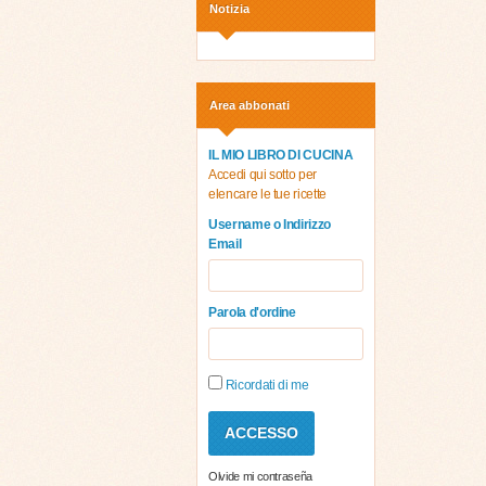
Notizia
Area abbonati
IL MIO LIBRO DI CUCINA
Accedi qui sotto per
elencare le tue ricette
Username o Indirizzo
Email
Parola d'ordine
Ricordati di me
Olvide mi contraseña