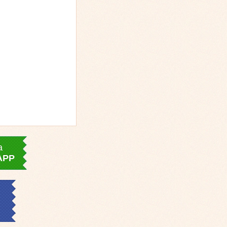
a
APP