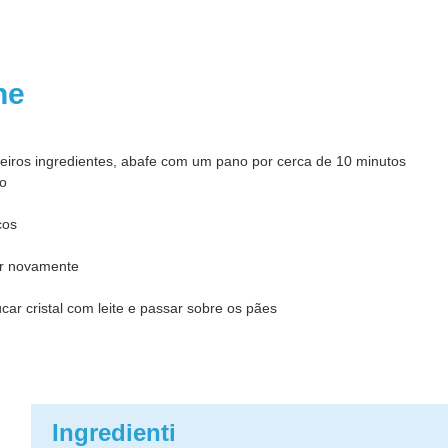
one
meiros ingredientes, abafe com um pano por cerca de 10 minutos
eo
cos
er novamente
ar cristal com leite e passar sobre os pães
Ingredienti