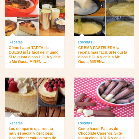
Recetas
Recetas
Cómo hacer TARTA de
CREMA PASTELERA la
QUESO más fácil del mundo!
receta mas facil, Si te gusta
Si te gusta dinos HOLA y dale
dinos HOLA y dale a Me
a Me Gusta MIREN …
Gusta MIREN…
Recetas
Recetas
Les comparto una receta
Cómo hacer Palitos de
muy especial y deliciosa:
Chocolate Caseros, Si te
Una cheesecake o tarta de
gusta dinos HOLA y dale a